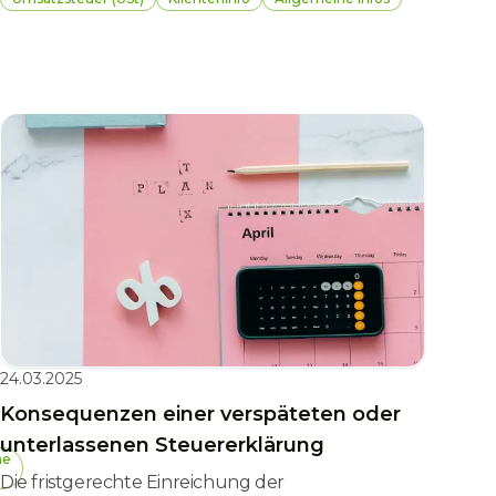
Gesetzesnovellen sowie ein neues Gesetz und
reicht vom erschwerten Zugang zur
Korridorpension bis hin zur Abschaffung des
Klimabonus, also quer durch den juristischen
Gemüsegarten. Wir möchten Sie über die
wesentlichen steuerlichen Änderungen
informieren.
24.03.2025
Konsequenzen einer verspäteten oder
unterlassenen Steuererklärung
ne
Die fristgerechte Einreichung der