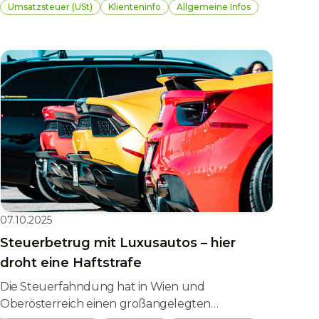
Gebühren und steuerrechtliche Fallstricke. Wer
Umsatzsteuer (USt)
Klienteninfo
Allgemeine Infos
diese kennt und vorausplant, kann Kosten sparen
und Ärger mit Behörden vermeiden. Wir zeigen,
worauf Käufer:innen und Unternehmer:innen
insbesondere in Österreich achten sollten.
07.10.2025
Steuerbetrug mit Luxusautos – hier
droht eine Haftstrafe
Die Steuerfahndung hat in Wien und
Oberösterreich einen großangelegten