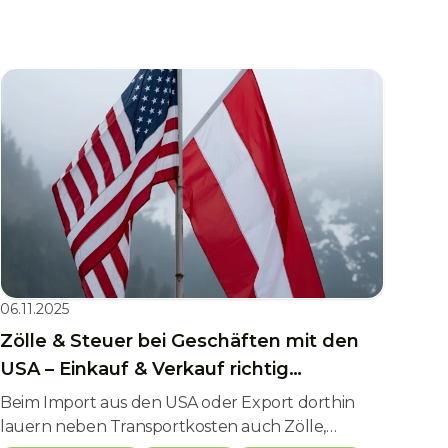
„Luxusimmobilien“ getroffen. Demnach gilt ab
2026 eine unechte Umsatzsteuerbefreiung für
die Vermietung von besonders repräsentativen
Gebäuden für Wohnzwecke („Luxusimmobilien“).
Das bedeutet, dass für solche Objekte der
Vorsteuerabzug nicht mehr zusteht.
06.11.2025
Zölle & Steuer bei Geschäften mit den
USA – Einkauf & Verkauf richtig
gestalten
Beim Import aus den USA oder Export dorthin
lauern neben Transportkosten auch Zölle,