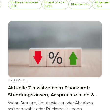
Zustellung von Bescheiden und Mitteilungen an
Einkommensteuer
Umsatzsteuer
Allgemei
Klienteninfo
Unternehmer:innen verpflichtend über
(ESt)
(USt)
Infos
FinanzOnline. Wer diese Umstellung ignoriert,
riskiert Fristversäumnisse und verpasste
Rechtsmittel. Wir erklären, was sich ändert – und
wie Sie sich rechtzeitig vorbereiten.
18.09.2025
Aktuelle Zinssätze beim Finanzamt:
Stundungszinsen, Anspruchszinsen &
Co.
Wenn Steuern, Umsatzsteuer oder Abgaben
später gezahlt oder Rückerstattungen