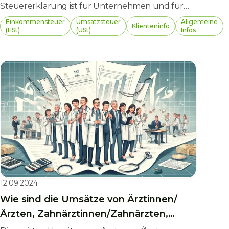
Steuererklärung ist für Unternehmen und für
Privatpersonen in Österreich nicht nur eine
Einkommensteuer
Umsatzsteuer
Allgemeine
Klienteninfo
gesetzliche Pflicht, sondern auch essenziell, um
(ESt)
(USt)
Infos
finanzielle und rechtliche Nachteile zu
vermeiden. Wer seine Steuererklärung verspätet
abgibt oder gar nicht einreicht, muss mit
empfindlichen Sanktionen rechnen – von
Verspätungszuschlägen über Zwangsstrafen bis
hin zu finanzstrafrechtlichen Konsequenzen.
12.09.2024
Wie sind die Umsätze von Ärztinnen/
Ärzten, Zahnärztinnen/Zahnärzten,
Psychotherapeutinnen/Psychotherapeuten,