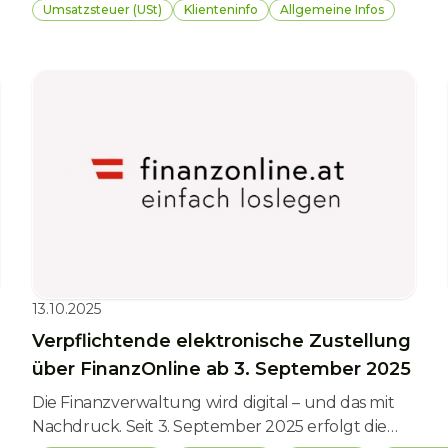
Vorsteuer für Hardware, Strom & Co. abziehen?
Umsatzsteuer (USt)
Klienteninfo
Allgemeine Infos
Ein aktuelles Urteil des BFG zeigt: Im Fall von
Pool-Mining ist das nicht ohne Weiteres möglich.
Wir zeigen, was die Entscheidung bedeutet,
wann ein Vorsteuerabzug denkbar wäre und was
Miner:innen beachten sollten.
13.10.2025
Verpflichtende elektronische Zustellung
über FinanzOnline ab 3. September 2025
Die Finanzverwaltung wird digital – und das mit
Nachdruck. Seit 3. September 2025 erfolgt die