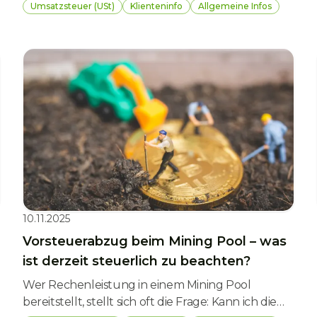
grenzüberschreitenden Sachverhalten innerhalb
Umsatzsteuer (USt)
Klienteninfo
Allgemeine Infos
der EU konfrontiert sind, spielt die Umsatzsteuer
eine zentrale Rolle. Der entscheidende Punkt für
die Neutralisierung der Umsatzsteuer im B2B-
Verkehr ist eine ordnungsgemäß ausgestellte
Rechnung. Dabei ist nicht nur der Inhalt, sondern
auch der Zeitpunkt der Ausstellung von
Bedeutung. Genau darüber wird aktuell im
Rahmen eines Vorabentscheidungsersuchens des
Verwaltungsgerichtshofes (VwGH) diskutiert.
10.11.2025
Vorsteuerabzug beim Mining Pool – was
ist derzeit steuerlich zu beachten?
Wer Rechenleistung in einem Mining Pool
bereitstellt, stellt sich oft die Frage: Kann ich die