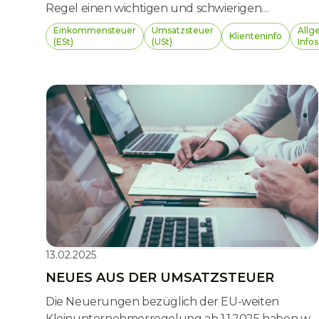
Regel einen wichtigen und schwierigen
Zeitpunkt in der beruflichen Laufbahn. Doch
Einkommensteuer
Umsatzsteuer
Allg
Klienteninfo
auch nach dem Ausscheiden bleiben
(ESt)
(USt)
Infos
Haftungsfragen ein relevantes Thema. Dieser
Beitrag beleuchtet die wesentlichen Aspekte der
Haftung nach dem Zivil- und Steuerrecht, um
ausscheidenden Geschäftsführer:innen eine
Orientierung zu geben.
13.02.2025
NEUES AUS DER UMSATZSTEUER
Die Neuerungen bezüglich der EU-weiten
Kleinunternehmerregelung ab 1.1.2025 haben wir