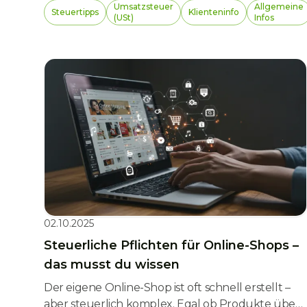
sondern auch ein steuerlich optimierter
Umsatzsteuer
Allgemeine
Steuertipps
Klienteninfo
Vermögensbaustein wird, lohnt sich ein genauer
(USt)
Infos
Blick auf die laufenden Pflichten und
Gestaltungsmöglichkeiten.
02.10.2025
Steuerliche Pflichten für Online-Shops –
das musst du wissen
Der eigene Online-Shop ist oft schnell erstellt –
aber steuerlich komplex. Egal ob Produkte über