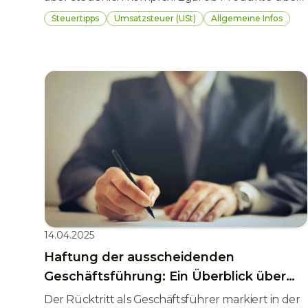
Shopify, WooCommerce oder Etsy verkauft
Steuertipps
Umsatzsteuer (USt)
Allgemeine Infos
werden: Wer online verkauft, hat nicht nur
umsatzsteuerliche Pflichten, sondern sollte auch
einkommensteuerlich und buchhalterisch gut
aufgestellt sein. Wir geben einen Überblick über
die wichtigsten steuerlichen Themen beim E-
Commerce.
14.04.2025
Haftung der ausscheidenden
Geschäftsführung: Ein Überblick über
zivil- und steuerrechtliche Aspekte
Der Rücktritt als Geschäftsführer markiert in der