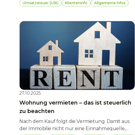
Kleinunternehmer:innen oder bei der
Umsatzsteuer (USt)
Klienteninfo
Allgemeine Infos
Vermietung von Immobilien. In bestimmten
Situationen kann es aber sinnvoll sein, freiwillig
zur Umsatzsteuerpflicht zu optieren. Damit wird
aus einem steuerfreien Umsatz ein
steuerpflichtiger, was zwar Pflichten erhöht, aber
auch Vorsteuerabzug ermöglicht. Entscheidend
ist, ob sich das unter dem Strich rechnet.
27.10.2025
Wohnung vermieten – das ist steuerlich
zu beachten
Nach dem Kauf folgt die Vermietung. Damit aus
der Immobilie nicht nur eine Einnahmequelle,