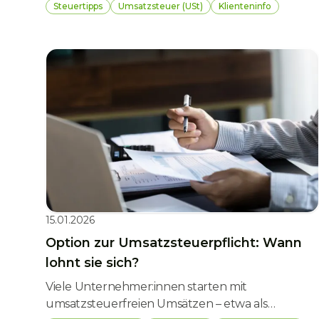
Unternehmertum. Sie vereinfacht die
Steuertipps
Umsatzsteuer (USt)
Klienteninfo
Umsatzsteuer erheblich – kann aber je nach
Geschäftsmodell auch steuerlich nachteilig sein.
Spätestens bei steigenden Umsätzen oder
größeren Investitionen stellt sich daher die Frage:
In der Kleinunternehmerregelung bleiben oder
freiwillig zur Umsatzsteuer optieren?
15.01.2026
Option zur Umsatzsteuerpflicht: Wann
lohnt sie sich?
Viele Unternehmer:innen starten mit
umsatzsteuerfreien Umsätzen – etwa als