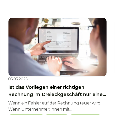
05.03.2026
Ist das Vorliegen einer richtigen
Rechnung im Dreieckgeschäft nur eine
formelle Voraussetzung? – der
Wenn ein Fehler auf der Rechnung teuer wird…
kommende EuGH-Entscheidung
Wenn Unternehmer: innen mit