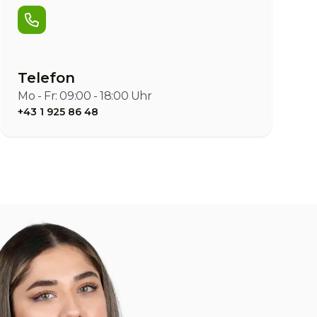
Telefon
Mo - Fr: 09:00 - 18:00 Uhr
+43 1 925 86 48
VERTR
Wir 