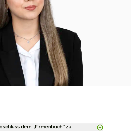
und
die 
gewä
—
Jinw
Financi
sabschluss dem „Firmenbuch“ zu