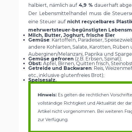
halbiert, nämlich auf
4,9 %
dauerhaft abges
Der Lebensmittelhandel muss die Steuer
eine Steuer auf
nicht recycelbares Plasti
mehrwertsteuer-begünstigten Lebensmi
Milch, Butter, Joghurt, frische Eier
Gemüse
: Kartoffeln, Paradeiser, Speisez
andere Kohlarten, Salate, Karotten, Rüben 
Auberginen/Melanzani, Paprika und Spargel
Gemüse gefroren
(z.B. Erbsen, Spinat);
Obst:
Äpfel, Birnen, Quitten frisch, Steinobs
Getreide
und Backwaren
: Reis, Weizenme
etc., inklusive glutenfreies Brot);
Speisesalz.
:
Hinweis
Es gelten die rechtlichen Vorschrif
vollständige Richtigkeit und Aktualität der 
Artikel nicht vorgenommen. Bei weiteren Fra
zur Verfügung
.