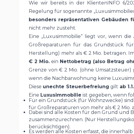
Wie wir bereits in der KlientenINFO 6/
Regelung für sogenannte „Luxusimmobilien
besonders repräsentativen Gebäuden 
nicht mehr zusteht.
Eine „Luxusimmobilie“ liegt vor, wenn di
Großreparaturen für das Grundstück für
Herstellung) mehr als € 2 Mio. betragen. 
€ 2 Mio.
ein
Nettobetrag (also Betrag o
Grenze von € 2 Mio. (ohne Umsatzsteuer) 
wenn die Nachbarwohnung keine Luxusimmob
Diese
unechte Steuerbefreiung
gilt
ab 1.
Eine
Luxusimmobilie
ist gegeben, wenn f
Für ein Grundstück (für Wohnzwecke) sind
für Großreparaturen von mehr als € 2 Mio. 
Dabei sind alle Kosten für den Grund un
zusammenzurechnen. (Nur Herstellungskos
berücksichtigen).
Es werden alle Kosten erfasst, die innerhal