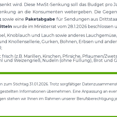
enkt wird. Diese MwSt-Senkung soll das Budget pro Jahr
senkung an die Konsumenten weitergeben. Die Gegen
k
sowie eine
Paketabgabe
für Sendungen aus Drittstaat
tteln
wurde im Ministerrat vom 28.1.2026 beschlossen 
wiebel, Knoblauch und Lauch sowie anderes Lauchgemüse,
und Knollensellerie, Gurken, Bohnen, Erbsen und ander
;
t frisch (z.B. Marillen, Kirschen, Pfirsiche, Pflaumen/Zwet
hl und Weizengrieß, Nudeln (ohne Füllung), Brot und G
ten zum Stichtag 31.01.2026. Trotz sorgfältiger Datenzusammens
dargestellten Informationen übernehmen. Eine Anpassung an eve
gen stehen wir Ihnen im Rahmen unserer Berufsberechtigung jed