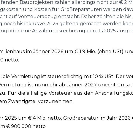
ufenden Bauprojekten zählen allerdings nicht zur € 2 Mi
gskosten und Kosten für Großreparaturen werden davon e
cht auf Vorsteuerabzug entsteht. Daher zählten die bis
ug noch bis inklusive 2025 geltend gemacht werden kan
g oder eine Anzahlungsrechnung bereits 2025 ausgestell
milienhaus im Jänner 2026 um € 1,9 Mio. (ohne USt)
0 netto.
, die Vermietung ist steuerpflichtig mit 10 % USt. Der 
e Vermietung ist nunmehr ab Jänner 2027 unecht umsat
u. Für die allfällige Vorsteuer aus den Anschaffungsk
inem Zwanzigstel vorzunehmen.
r 2025 um € 4 Mio. netto, Großreparatur im Jahr 2026 
m € 900.000 netto.