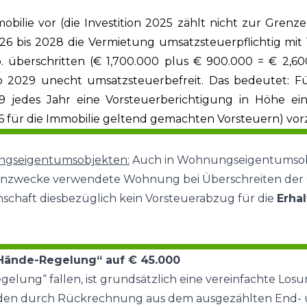
ilie vor (die Investition 2025 zählt nicht zur Grenze
2026 bis 2028 die Vermietung umsatzsteuerpflichtig mit
 überschritten (€ 1,700.000 plus € 900.000 = € 2,600
b 2029 unecht umsatzsteuerbefreit. Das bedeutet: F
29 jedes Jahr eine Vorsteuerberichtigung in Höhe ei
26 für die Immobilie geltend gemachten Vorsteuern) v
ungseigentumsobjekten:
Auch in Wohnungseigentumsobj
hnzwecke verwendete Wohnung bei Überschreiten der Gr
haft diesbezüglich kein Vorsteuerabzug für die
Erha
Hände-Regelung“ auf € 45.000
elung“ fallen, ist grundsätzlich eine vereinfachte Los
erden durch Rückrechnung aus dem ausgezählten End- u