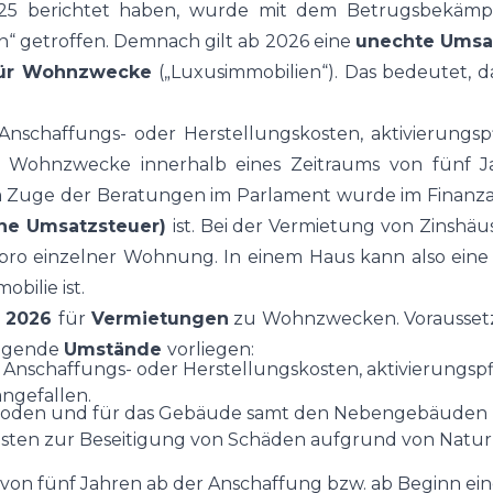
2025 berichtet haben, wurde mit dem Betrugsbekämp
“ getroffen. Demnach gilt ab 2026 eine
unechte Umsa
für Wohnzwecke
(„Luxusimmobilien“). Das bedeutet, d
e Anschaffungs- oder Herstellungskosten, aktivierun
 Wohnzwecke innerhalb eines Zeitraums von fünf J
Im Zuge der Beratungen im Parlament wurde im Finanza
hne Umsatzsteuer)
ist. Bei der Vermietung von Zinshä
pro einzelner Wohnung. In einem Haus kann also ein
ilie ist.
1. 2026
für
Vermietungen
zu Wohnzwecken. Voraussetzu
olgende
Umstände
vorliegen:
 Anschaffungs- oder Herstellungskosten, aktivierungs
angefallen.
d Boden und für das Gebäude samt den Nebengebäuden 
ten zur Beseitigung von Schäden aufgrund von Naturk
b von fünf Jahren ab der Anschaffung bzw. ab Beginn ein