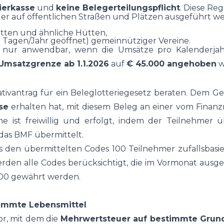
rierkasse
und
keine Belegerteilungspflicht
. Diese Reg
der auf öffentlichen Straßen und Plätzen ausgeführt w
ütten und ähnliche Hütten,
2 Tagen/Jahr geöffnet) gemeinnütziger Vereine.
“ nur anwendbar, wenn die Umsätze pro Kalenderjahr
Umsatzgrenze ab 1.1.2026
auf
€ 45.000 angehoben
w
ativantrag für ein Beleglotteriegesetz beraten. Dem Ge
se
erhalten hat, mit diesem Beleg an einer vom Finanz
me ist freiwillig und erfolgt, indem der Teilnehme
das BMF übermittelt.
 den übermittelten Codes 100 Teilnehmer zufallsbasie
den alle Codes berücksichtigt, die im Vormonat ausge
.500 gewährt werden.
timmte Lebensmittel
or, mit dem die
Mehrwertsteuer auf bestimmte Grund