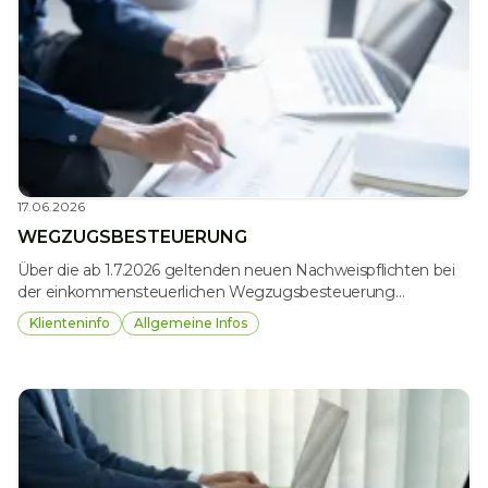
17.06.2026
WEGZUGSBESTEUERUNG
Über die ab 1.7.2026 geltenden neuen Nachweispflichten bei
der einkommensteuerlichen Wegzugsbesteuerung
informieren wir Sie ausführlich, damit nicht ein
Klienteninfo
Allgemeine Infos
unbeabsichtigtes Übersehen dieser Pflichten zu einer Fiktion
der Veräußerung des Kapitalvermögens oder des Eintritts
eines anderen Ereignisses, das die Steuerzahlungspflicht
auslöst, führt.