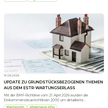
Wer eine Wohnung oder ein Zimmer in Österreich über
Airbnb anbietet, sollte jedoch nicht nur die Buchungslage im
Blick haben, sondern auch die steuerlichen
Rahmenbedingungen kennen. Je nach Ausgestaltung der
Vermietung können sich unterschiedliche steuerliche Folgen
ergeben.
19.06.2026
UPDATE ZU GRUNDSTÜCKSBEZOGENEN THEMEN
AUS DEM ESTR-WARTUNGSERLASS
Mit der BMF-Richtlinie vom 21. April 2026 wurden die
Einkommensteuerrichtlinien 2000 um detaillierte
Ausführungen zu grundstücksbezogenen Themen ergänzt.
Klienteninfo
Allgemeine Infos