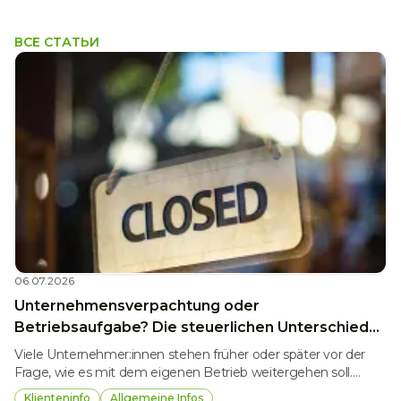
ВСЕ СТАТЬИ
06.07.2026
Unternehmensverpachtung oder
Betriebsaufgabe? Die steuerlichen Unterschiede
im Überblick
Viele Unternehmer:innen stehen früher oder später vor der
Frage, wie es mit dem eigenen Betrieb weitergehen soll.
Besonders im Zuge einer Pensionierung, einer geplanten
Klienteninfo
Allgemeine Infos