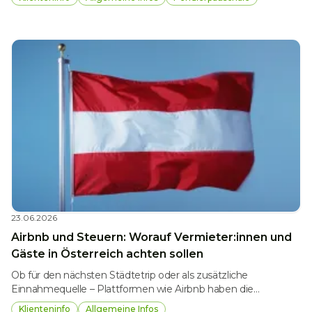
österreichische Steuerrecht sieht daher verschiedene
Begünstigungen vor, um diese finanzielle Belastung
zumindest teilweise auszugleichen. Neben dem
Verkehrsabsetzbetrag spielen dabei insbesondere das
Pendlerpauschale und der Pendlereuro eine wichtige Rolle.
23.06.2026
Airbnb und Steuern: Worauf Vermieter:innen und
Gäste in Österreich achten sollen
Ob für den nächsten Städtetrip oder als zusätzliche
Einnahmequelle – Plattformen wie Airbnb haben die
kurzfristige Vermietung von Wohnraum deutlich vereinfacht.
Klienteninfo
Allgemeine Infos