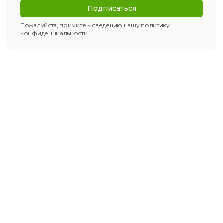
Подписаться
Пожалуйста, примите к сведению нашу
политику
конфиденциальности
.