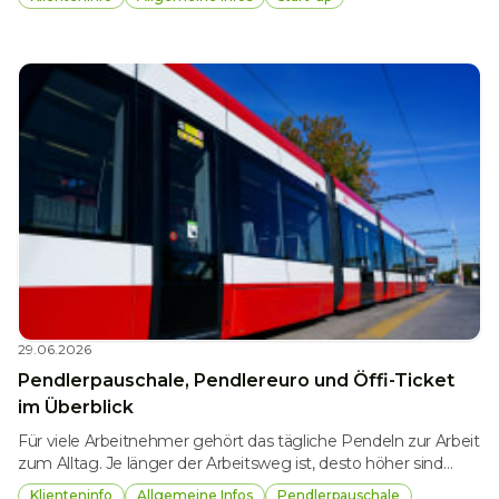
unterstützen, wurde eine Lohnnebenkostenbefreiung für
Start-ups geschaffen. Diese soll die Beschäftigung von
Mitarbeitenden erleichtern und die Wettbewerbsfähigkeit
junger Unternehmen stärken.
29.06.2026
Pendlerpauschale, Pendlereuro und Öffi-Ticket
im Überblick
Für viele Arbeitnehmer gehört das tägliche Pendeln zur Arbeit
zum Alltag. Je länger der Arbeitsweg ist, desto höher sind
meist auch die damit verbundenen Kosten. Das
Klienteninfo
Allgemeine Infos
Pendlerpauschale