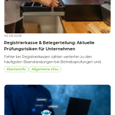
02.06.2026
Registrierkasse & Belegerteilung: Aktuelle
Prüfungsrisiken für Unternehmen
Fehler bei Registrierkassen zählen weiterhin zu den
häufigsten Beanstandungen bei Betriebsprüfungen und
Kassennachschauen. Bereits kleinere Formmängel können für
Klienteninfo
Allgemeine Infos
Unternehmen erhebliche steuerliche und finanzstrafrechtliche
Folgen haben. Die Finanzverwaltung legt auch 2026 einen
besonderen Fokus auf die Einhaltung der
Registrierkassenpflicht, der Belegerteilungspflicht sowie der
Vorgaben der Registrierkassensicherheitsverordnung (RKSV).
Vor allem Unternehmen mit hohen Barumsätzen sollten ihre
Kassensysteme und internen Abläufe regelmäßig überprüfen,
um Risiken frühzeitig zu erkennen und finanzielle Nachteile zu
vermeiden.