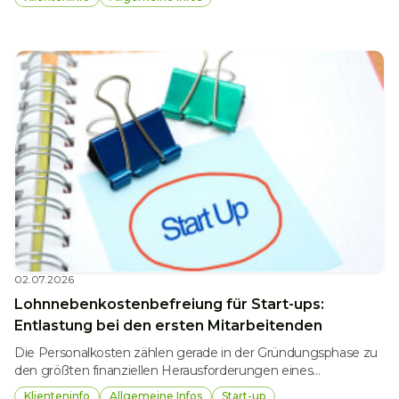
Unternehmensnachfolge oder einer beruflichen
Neuorientierung stellt sich die Frage, ob der Betrieb
verpachtet oder endgültig aufgegeben werden soll. Da beide
Varianten unterschiedliche steuerliche Folgen haben, sollte die
Entscheidung sorgfältig geprüft werden.
02.07.2026
Lohnnebenkostenbefreiung für Start-ups:
Entlastung bei den ersten Mitarbeitenden
Die Personalkosten zählen gerade in der Gründungsphase zu
den größten finanziellen Herausforderungen eines
Unternehmens. Um innovative Jungunternehmen zu
Klienteninfo
Allgemeine Infos
Start-up