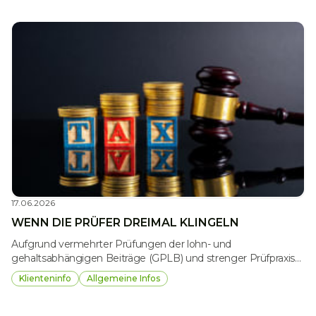
Rahmen von Versandhandelsumsätzen einer Paketsteuer
unterliegen. Erfasst werden sollen Versandhandelsverkäufe,
bei denen der Vertragsabschluss außerhalb von
Geschäftsräumen, und zwar durch Fernkommunikationsmittel
(Fernabsatzverträge) bzw. auf Internet-Plattformen und
anderen elektronischen Schnittstellen, erfolgt. Die Steuer fällt
nur an, wenn der Versandhändler im vorangegangenen
Wirtschaftsjahr inländische Versandhandelsumsätze von mehr
als € 100 Mio. erzielt hat. Die Höhe der Steuer soll € 2 pro
zugestelltes Paket betragen. Der Versandhändler ist der
Steuerschuldner.
17.06.2026
WENN DIE PRÜFER DREIMAL KLINGELN
Aufgrund vermehrter Prüfungen der lohn- und
gehaltsabhängigen Beiträge (GPLB) und strenger Prüfpraxis
dürfen wir Sie auf folgende ausgewählte Themen hinweisen:
Klienteninfo
Allgemeine Infos