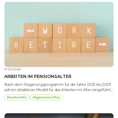
17.06.2026
ARBEITEN IM PENSIONSALTER
Nach dem Regierungsprogramm für die Jahre 2025 bis 2029
soll ein attraktives Modell für das Arbeiten im Alter eingeführt
werden, um die Beschäftigungsquote der Älteren zu erhöhen
Klienteninfo
Allgemeine Infos
sowie das tatsächliche Pensionsantrittsalter anzuheben. Dazu
liegt nun der Ministerialentwurf eines Gesetzes vor. Die
Gesetzwerdung bleibt abzuwarten. Wir geben Ihnen hier
einen ersten Überblick.