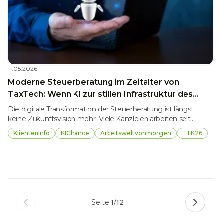
11.05.2026
Moderne Steuerberatung im Zeitalter von
TaxTech: Wenn KI zur stillen Infrastruktur des
Kanzleialltags wird
Die digitale Transformation der Steuerberatung ist längst
keine Zukunftsvision mehr. Viele Kanzleien arbeiten seit
Jahren mit digitalen Belegflüssen, automatisierter
Klienteninfo
KIChance
Arbeitsweltvonmorgen
TTK26
Buchhaltung und cloudbasierten Kanzleisystemen. Doch mit
dem aktuellen Entwicklungsschub im Bereich künstlicher
Intelligenz verändert sich die Qualität dieser Digitalisierung
grundlegend.
Seite
1
/
12