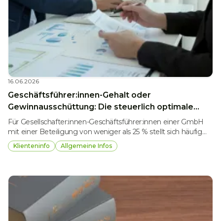
16.06.2026
Geschäftsführer:innen-Gehalt oder
Gewinnausschüttung: Die steuerlich optimale
Entnahmestrategie bei Beteiligungen unter 25 %
Für Gesellschafter:innen-Geschäftsführer:innen einer GmbH
mit einer Beteiligung von weniger als 25 % stellt sich häufig
die Frage, wie Gewinne am sinnvollsten entnommen werden
Klienteninfo
Allgemeine Infos
sollen: über ein laufendes Geschäftsführer:innen-Gehalt oder
über eine Gewinnausschüttung. Beide Varianten haben
unterschiedliche steuerliche und sozialversicherungsrechtliche
Auswirkungen und können je nach Situation zu
unterschiedlichen Ergebnissen führen.