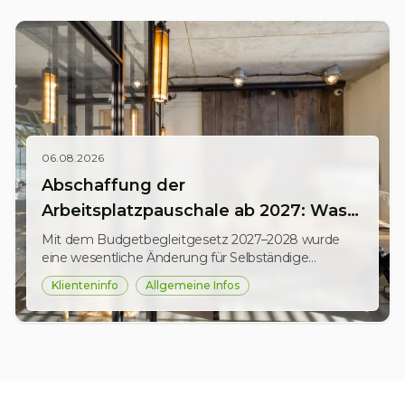
06.08.2026
Abschaffung der
Arbeitsplatzpauschale ab 2027: Was
Selbständige jetzt wissen müssen
Mit dem Budgetbegleitgesetz 2027–2028 wurde
eine wesentliche Änderung für Selbständige
beschlossen: Sowohl die kleine als auch die große
Klienteninfo
Allgemeine Infos
Arbeitsplatzpauschale sowie das Telearbeitspauschale
entfallen ab 2027. Gleichzeitig bleibt der Abzug eines
im Wohnungsverband gelegenen Arbeitszimmers
unter den bisherigen Voraussetzungen weiterhin
möglich.