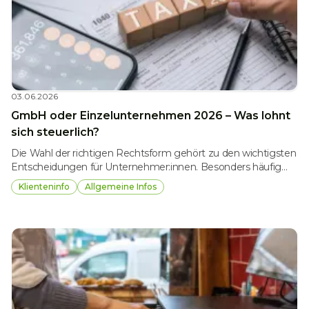
03.06.2026
GmbH oder Einzelunternehmen 2026 – Was lohnt
sich steuerlich?
Die Wahl der richtigen Rechtsform gehört zu den wichtigsten
Entscheidungen für Unternehmer:innen. Besonders häufig
stellt sich die Frage: Einzelunternehmen oder GmbH? Beide
Klienteninfo
Allgemeine Infos
Varianten bieten steuerliche Vor- und Nachteile, die je nach
Gewinnhöhe, Haftungsrisiko und Zukunftsplanung
unterschiedlich ins Gewicht fallen. Im Jahr 2026 bleibt die
Entscheidung vor allem aus steuerlicher Sicht weiterhin ein
zentrales Thema.