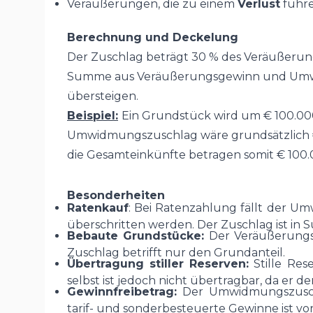
Veräußerungen, die zu einem
Verlust
führe
Berechnung und Deckelung
Der Zuschlag beträgt 30 % des Veräußerun
Summe aus Veräußerungsgewinn und Umwid
übersteigen.
Beispiel:
Ein Grundstück wird um € 100.00
Umwidmungszuschlag wäre grundsätzlich € 2
die Gesamteinkünfte betragen somit € 100.
Besonderheiten
Ratenkauf
: Bei Ratenzahlung fällt der U
überschritten werden. Der Zuschlag ist in
Bebaute Grundstücke:
Der Veräußerungse
Zuschlag betrifft nur den Grundanteil.
Übertragung stiller Reserven:
Stille Re
selbst ist jedoch nicht übertragbar, da er 
Gewinnfreibetrag:
Der Umwidmungszuschl
tarif- und sonderbesteuerte Gewinne ist 