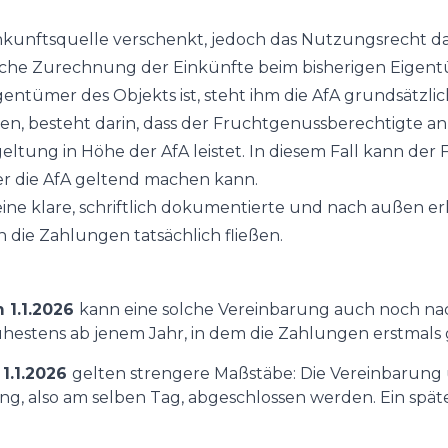
inkunftsquelle verschenkt, jedoch das Nutzungsrecht 
liche Zurechnung der Einkünfte beim bisherigen Eigent
gentümer des Objekts ist, steht ihm die AfA grundsätzlic
igen, besteht darin, dass der Fruchtgenussberechtigte 
tung in Höhe der AfA leistet. In diesem Fall kann der
r die AfA geltend machen kann.
eine klare, schriftlich dokumentierte und nach außen e
die Zahlungen tatsächlich fließen.
 1.1.2026
kann eine solche Vereinbarung auch noch nac
rühestens ab jenem Jahr, in dem die Zahlungen erstmals
1.1.2026
gelten strengere Maßstäbe: Die Vereinbarung
g, also am selben Tag, abgeschlossen werden. Ein späte