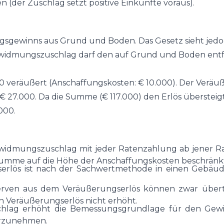
n (der Zuschlag setzt positive Einkünfte voraus).
gsgewinns aus Grund und Boden. Das Gesetz sieht jed
mungszuschlag darf den auf Grund und Boden entfa
0 veräußert (Anschaffungskosten: € 10.000). Der Veräu
7.000. Da die Summe (€ 117.000) den Erlös übersteigt,
000.
mwidmungszuschlag mit jeder Ratenzahlung ab jener Ra
 Summe auf die Höhe der Anschaffungskosten beschränk
rlös ist nach der Sachwertmethode in einen Gebäude
serven aus dem Veräußerungserlös können zwar übe
den Veräußerungserlös nicht erhöht.
ag erhöht die Bemessungsgrundlage für den Gewinnf
vorzunehmen.