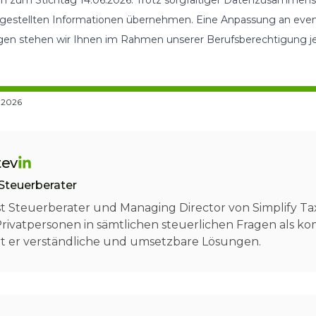
ten zum Stichtag 14.06.2026. Trotz sorgfältiger Datenzusammens
dargestellten Informationen übernehmen. Eine Anpassung an eve
gen stehen wir Ihnen im Rahmen unserer Berufsberechtigung jed
6.2026
tev
Steuerberater
ist Steuerberater und Managing Director von Simplify T
vatpersonen in sämtlichen steuerlichen Fragen als ko
rt er verständliche und umsetzbare Lösungen.