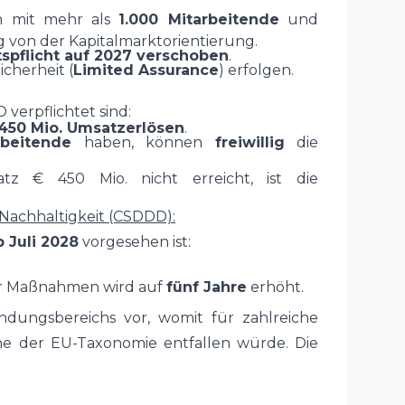
n mit mehr als
1.000 Mitarbeitende
und
g von der Kapitalmarktorientierung.
tspflicht auf 2027 verschoben
.
icherheit (
Limited Assurance
) erfolgen.
verpflichtet sind:
450 Mio. Umsatzerlösen
.
rbeitende
haben, können
freiwillig
die
z € 450 Mio. nicht erreicht, ist die
 Nachhaltigkeit (CSDDD):
b Juli 2028
vorgesehen ist:
der Maßnahmen wird auf
fünf Jahre
erhöht.
ungsbereichs vor, womit für zahlreiche
e der EU-Taxonomie entfallen würde. Die