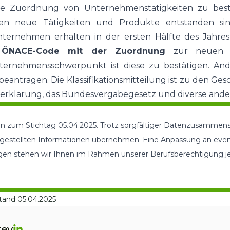
ige Zuordnung von Unternehmenstätigkeiten zu bes
hren neue Tätigkeiten und Produkte entstanden si
ernehmen erhalten in der ersten Hälfte des Jahre
n
ÖNACE-Code mit der Zuordnung
zur neuen Kl
nehmensschwerpunkt ist diese zu bestätigen. Andernfa
antragen. Die Klassifikations­mitteilung ist zu den Ge
rklärung, das Bundesvergabegesetz und diverse ande
ften zum Stichtag 05.04.2025. Trotz sorgfältiger Datenzusammens
dargestellten Informationen übernehmen. Eine Anpassung an eve
gen stehen wir Ihnen im Rahmen unserer Berufsberechtigung jed
tand 05.04.2025
tev