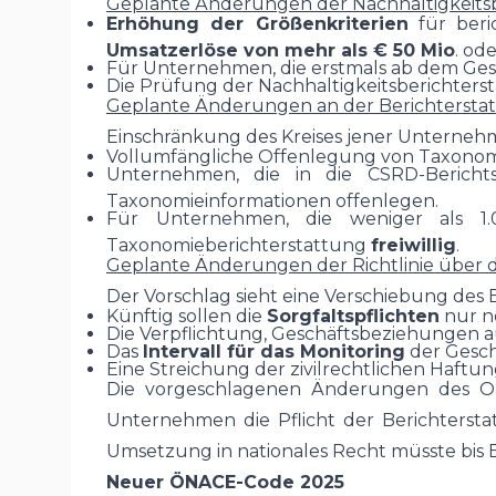
Geplante Änderungen der Nachhaltigkeitsb
Erhöhung der Größenkriterien
für beri
Umsatzerlöse von mehr als € 50 Mio
. od
Für Unternehmen, die erstmals ab dem Gesch
Die Prüfung der Nachhaltigkeitsberichtersta
Geplante Änderungen an der Berichterst
Einschränkung des Kreises jener Unternehm
Vollumfängliche Offenlegung von Taxono
Unternehmen, die in die CSRD-Berichtsp
Taxonomieinformationen offenlegen.
Für Unternehmen, die weniger als 1.
Taxonomieberichterstattung
freiwillig
.
Geplante Änderungen der Richtlinie über d
Der Vorschlag sieht eine Verschiebung des
Künftig sollen die
Sorgfaltspflichten
nur n
Die Verpflichtung, Geschäftsbeziehungen au
Das
Intervall für das Monitoring
der Gesch
Eine Streichung der zivilrechtlichen Haftun
Die vorgeschlagenen Änderungen des Om
Unternehmen die Pflicht der Berichters
Umsetzung in nationales Recht müsste bis 
Neuer ÖNACE-Code 2025