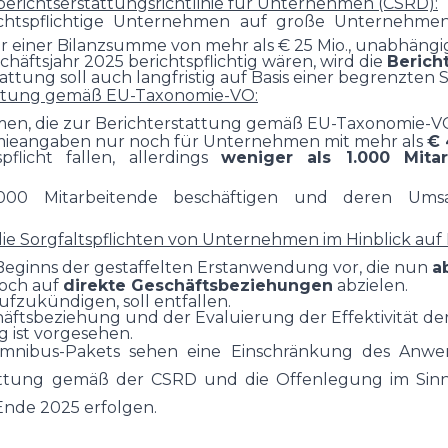
erichtserstattungsrichtlinie für Unternehmen (CSRD):
chtspflichtige Unternehmen auf große Unternehme
er einer Bilanzsumme von mehr als € 25 Mio., unabhängi
äftsjahr 2025 berichtspflichtig wären, wird die
Berich
ttung soll auch langfristig auf Basis einer begrenzten S
attung gemäß EU-Taxonomie-VO:
en, die zur Berichterstattung gemäß EU-Taxonomie-VO 
mieangaben nur noch für Unternehmen mit mehr als
€ 
flicht fallen, allerdings
weniger als 1.000 Mita
000 Mitarbeitende beschäftigen und deren Umsat
ie Sorgfaltspflichten von Unternehmen im Hinblick auf
 Beginns der gestaffelten Erstanwendung vor, die nun
a
och auf
direkte Geschäftsbeziehungen
abzielen.
fzukündigen, soll entfallen.
äftsbeziehung und der Evaluierung der Effektivität 
g ist vorgesehen.
nibus-Pakets sehen eine Einschränkung des Anwend
tattung gemäß der CSRD und die Offenlegung im Sinn
Ende 2025 erfolgen.