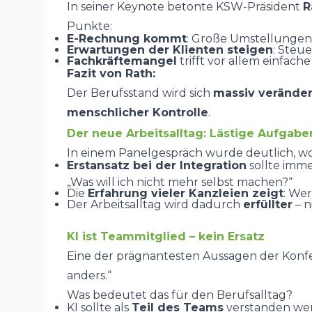
In seiner Keynote betonte KSW-Präsident
R
Punkte:
E-Rechnung kommt
: Große Umstellungen
Erwartungen der Klienten steigen
: Steu
Fachkräftemangel
trifft vor allem einfach
Fazit von Rath:
Der Berufsstand wird sich
massiv verände
menschlicher Kontrolle
.
Der neue Arbeitsalltag: Lästige Aufgabe
In einem Panelgespräch wurde deutlich, wor
Erstansatz bei der Integration
sollte imme
„Was will ich nicht mehr selbst machen?“
Die
Erfahrung vieler Kanzleien zeigt
: Wer
Der Arbeitsalltag wird dadurch
erfüllter
– n
KI ist Teammitglied – kein Ersatz
Eine der prägnantesten Aussagen der Konfere
anders.“
Was bedeutet das für den Berufsalltag?
KI sollte als
Teil des Teams
verstanden we