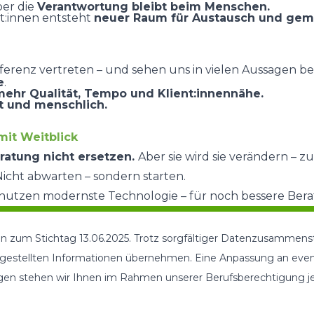
ber die
Verantwortung bleibt beim Menschen.
t:innen entsteht
neuer Raum für Austausch und gem
erenz vertreten – und sehen uns in vielen Aussagen bes
e
.
mehr Qualität, Tempo und Klient:innennähe.
t und menschlich.
 mit Weitblick
eratung nicht ersetzen.
Aber sie wird sie verändern – z
icht abwarten – sondern starten.
nutzen modernste Technologie – für noch bessere Bera
ten zum Stichtag 13.06.2025. Trotz sorgfältiger Datenzusammens
dargestellten Informationen übernehmen. Eine Anpassung an eve
gen stehen wir Ihnen im Rahmen unserer Berufsberechtigung jed