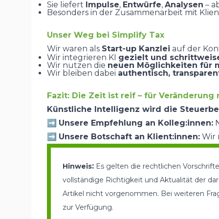
Sie liefert
Impulse
,
Entwürfe
,
Analysen
– a
Besonders in der Zusammenarbeit mit Klien
Unser Weg bei Simplify Tax
Wir waren als
Start-up Kanzlei
auf der Konf
Wir integrieren KI
gezielt und schrittweis
Wir nutzen die
neuen Möglichkeiten für 
Wir bleiben dabei
authentisch, transparen
Fazit: Die Zeit ist reif – für Veränderung
Künstliche Intelligenz wird die Steuerb
➡️
Unsere Empfehlung an Kolleg:innen:
N
➡️
Unsere Botschaft an Klient:innen:
Wir 
:
Hinweis
Es gelten die rechtlichen Vorschrif
vollständige Richtigkeit und Aktualität der 
Artikel nicht vorgenommen. Bei weiteren Fra
zur Verfügung
.