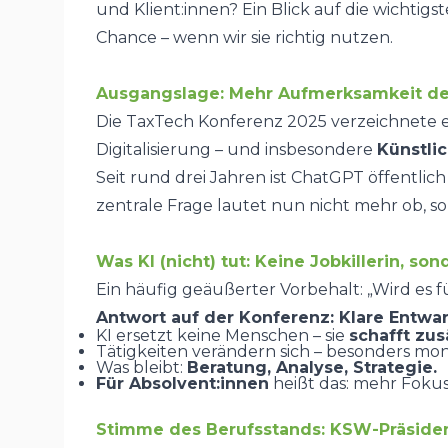
und Klient:innen? Ein Blick auf die wichtig
Chance – wenn wir sie richtig nutzen.
Ausgangslage: Mehr Aufmerksamkeit de
Die TaxTech Konferenz 2025 verzeichnete 
Digitalisierung – und insbesondere
Künstlic
Seit rund drei Jahren ist ChatGPT öffentlich
zentrale Frage lautet nun nicht mehr
ob
, 
Was KI (nicht) tut: Keine Jobkillerin, so
Ein häufig geäußerter Vorbehalt: „Wird es f
Antwort auf der Konferenz: Klare Entwa
KI ersetzt keine Menschen – sie
schafft zus
Tätigkeiten verändern sich – besonders mon
Was bleibt:
Beratung, Analyse, Strategie.
Für Absolvent:innen
heißt das: mehr Fokus 
Stimme des Berufsstands: KSW-Präsiden