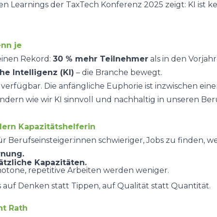
sten Learnings der TaxTech Konferenz 2025 zeigt: KI ist
nn je
einen Rekord:
30 % mehr Teilnehmer
als in den Vorjah
he Intelligenz (KI)
– die Branche bewegt.
 verfügbar. Die anfängliche Euphorie ist inzwischen einer
sondern
wie
wir KI sinnvoll und nachhaltig in unseren Ber
ndern Kapazitätshelferin
ür Berufseinsteiger:innen schwieriger, Jobs zu finden, 
rnung.
ätzliche Kapazitäten.
otone, repetitive Arbeiten werden weniger.
auf Denken statt Tippen, auf Qualität statt Quantität.
t Rath