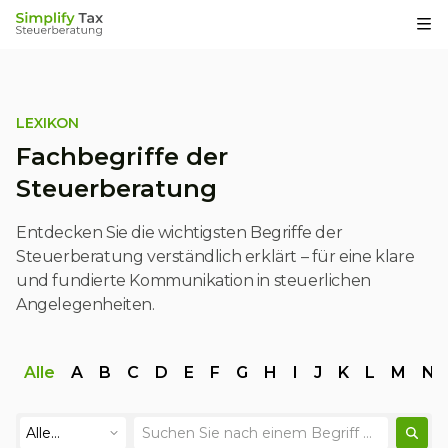
Op
LEXIKON
Fachbegriffe der
Steuerberatung
Entdecken Sie die wichtigsten Begriffe der
Steuerberatung verständlich erklärt – für eine klare
und fundierte Kommunikation in steuerlichen
Angelegenheiten.
Alle
A
B
C
D
E
F
G
H
I
J
K
L
M
N
Alle