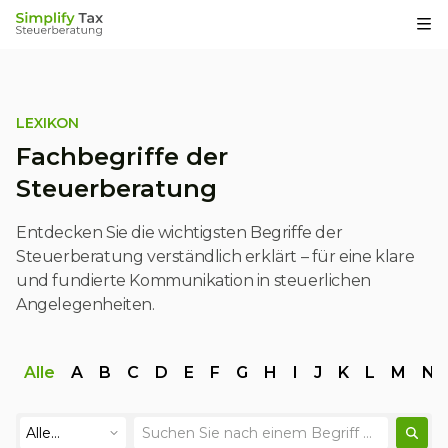
Op
LEXIKON
Fachbegriffe der
Steuerberatung
Entdecken Sie die wichtigsten Begriffe der
Steuerberatung verständlich erklärt – für eine klare
und fundierte Kommunikation in steuerlichen
Angelegenheiten.
Alle
A
B
C
D
E
F
G
H
I
J
K
L
M
N
Alle