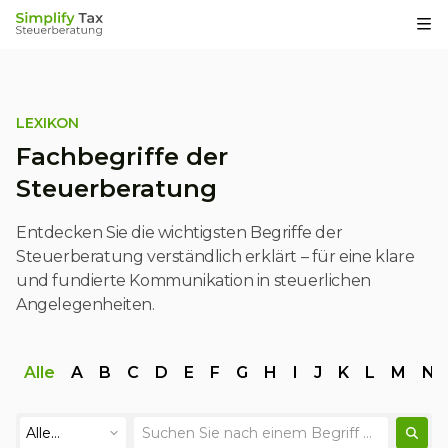
Op
LEXIKON
Fachbegriffe der
Steuerberatung
Entdecken Sie die wichtigsten Begriffe der
Steuerberatung verständlich erklärt – für eine klare
und fundierte Kommunikation in steuerlichen
Angelegenheiten.
Alle
A
B
C
D
E
F
G
H
I
J
K
L
M
N
Alle