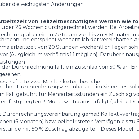
über die wichtigsten Änderungen:
beitszeit von Teilzeitbeschäftigten werden wie fol
gten über 26 Wochen durchgerechnet werden. Bei Arbeitn
hrechnung über einen Zeitraum von bis zu 9 Monaten mö
chrechnung entspricht wöchentlich der vereinbarten Ar
 Normalarbeitszeit von 20 Stunden wöchentlich liegen so
r (Ausgleich im Verhältnis 1:1 möglich). Darüberhinau
leistungen.
er Durchrechnung fällt ein Zuschlag von 50 % an. Ein 2
gesehen.
beschäftigte zwei Möglichkeiten bestehen:
en ohne Durchrechnungsvereinbarung im Sinne des Koll
m Fall gebührt für Mehrarbeitsstunden ein Zuschlag von 
eren festgelegten 3-Monatszeitraums erfolgt („kleine D
it Durchrechnungsvereinbarung gemäß Kollektivvertrag:
en (6 Monaten) bzw. bei befristeten Verträgen bis zu 
erstunde mit 50 % Zuschlag abzugelten. Dieses Modell b