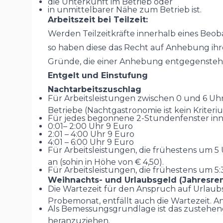
die Unterkunft im Betrieb oder
in unmittelbarer Nähe zum Betrieb ist.
Arbeitszeit bei Teilzeit:
Werden Teilzeitkräfte innerhalb eines Beo
so haben diese das Recht auf Anhebung ihre
Gründe, die einer Anhebung entgegensteh
Entgelt und Einstufung
Nachtarbeitszuschlag
Für Arbeitsleistungen zwischen 0 und 6 Uhr 
Betriebe (Nachtgastronomie ist kein Kriteri
Für jedes begonnene 2-Stundenfenster inner
0:01– 2:00 Uhr 9 Euro
2:01 – 4:00 Uhr 9 Euro
4:01 – 6:00 Uhr 9 Euro
Für Arbeitsleistungen, die frühestens um 5
an (sohin in Höhe von € 4,50).
Für Arbeitsleistungen, die frühestens um 5
Weihnachts- und Urlaubsgeld (Jahresre
Die Wartezeit für den Anspruch auf Urlaubs
Probemonat, entfällt auch die Wartezeit. An
Als Bemessungsgrundlage ist das zustehende
heranzuziehen.