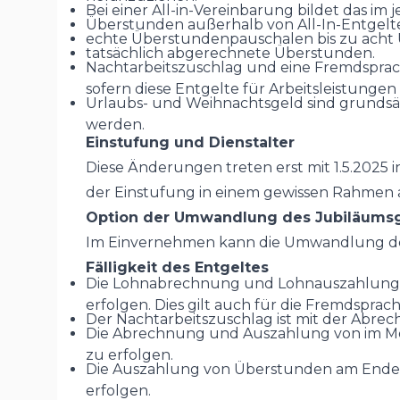
Bei einer All-in-Vereinbarung bildet das i
Überstunden außerhalb von All-In-Entgelte
echte Überstundenpauschalen bis zu acht
tatsächlich abgerechnete Überstunden.
Nachtarbeitszuschlag und eine Fremdsprache
sofern diese Entgelte für Arbeitsleistunge
Urlaubs- und Weihnachtsgeld sind grundsätzl
werden.
Einstufung und Dienstalter
Diese Änderungen treten erst mit 1.5.2025 
der Einstufung in einem gewissen Rahmen
Option der Umwandlung des Jubiläumsge
Im Einvernehmen kann die Umwandlung des 
Fälligkeit des Entgeltes
Die Lohnabrechnung und Lohnauszahlung f
erfolgen. Dies gilt auch für die Fremdsprac
Der Nachtarbeitszuschlag ist mit der Abr
Die Abrechnung und Auszahlung von im Mo
zu erfolgen.
Die Auszahlung von Überstunden am Ende 
erfolgen.