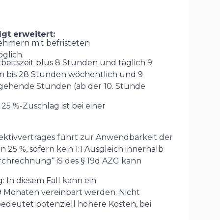
gt erweitert:
ehmern mit befristeten
glich.
beitszeit plus 8 Stunden und täglich 9
hin bis 28 Stunden wöchentlich und 9
sgehende Stunden (ab der 10. Stunde
5 %-Zuschlag ist bei einer
ektivvertrages führt zur Anwendbarkeit der
25 %, sofern kein 1:1 Ausgleich innerhalb
urchrechnung“ iS des § 19d AZG kann
 In diesem Fall kann ein
9 Monaten vereinbart werden. Nicht
edeutet potenziell höhere Kosten, bei