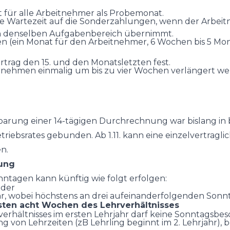
lt für alle Arbeitnehmer als Probemonat.
ie Wartezeit auf die Sonderzahlungen, wenn der Arbeit
hen denselben Aufgabenbereich übernimmt.
en (ein Monat für den Arbeitnehmer, 6 Wochen bis 5 Mo
rtrag den 15. und den Monatsletzten fest.
vernehmen einmalig um bis zu vier Wochen verlängert 
barung einer 14-tägigen Durchrechnung war bislang in b
iebsrates gebunden. Ab 1.11. kann eine einzelvertragli
en.
gung
ntagen kann künftig wie folgt erfolgen:
oder
ahr, wobei höchstens an drei aufeinanderfolgenden Sonn
sten acht Wochen des Lehrverhältnisses
rhältnisses im ersten Lehrjahr darf keine Sonntagsbes
ng von Lehrzeiten (zB Lehrling beginnt im 2. Lehrjahr),