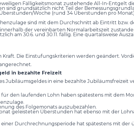
m jeweiligen Fälligkeitsmonat zustehende All-In-Entgelt
n sind grundsätzlich nicht Teil der Bemessungsgrundla
 Überstunden/Woche (rund 34 Überstunden pro Monat) 
nzulage sind mit dem Durchschnitt ab Eintritt bzw. der
n innerhalb der vereinbarten Normalarbeitszeit zustande
ich am 30.6. und 30.11. fällig. Eine quartalsweise Ausz
in Kraft. Die Einstufungskriterien werden geändert. Vor
 angerechnet.
ld in bezahlte Freizeit
Jubiläumsgeldes in eine bezahlte Jubiläumsfreizeit v
ür den laufenden Lohn haben spätestens mit dem Mon
henzulage.
echnung des Folgemonats auszubezahlen.
nat geleisteten Überstunden hat ebenso mit der Loh
einer Durchrechnungsperiode hat spätestens mit der