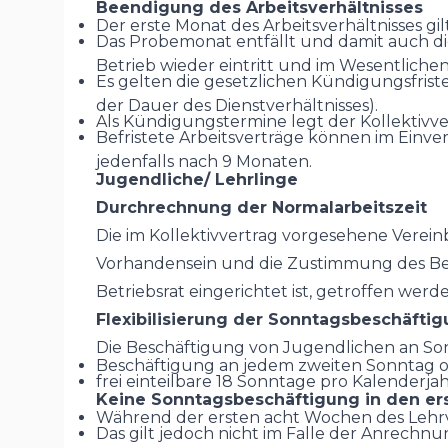
Beendigung des Arbeitsverhältnisses
Der erste Monat des Arbeitsverhältnisses gi
Das Probemonat entfällt und damit auch d
Betrieb wieder eintritt und im Wesentlic
Es gelten die gesetzlichen Kündigungsfrist
der Dauer des Dienstverhältnisses).
Als Kündigungstermine legt der Kollektivve
Befristete Arbeitsverträge können im Ein
jedenfalls nach 9 Monaten.
Jugendliche/ Lehrlinge
Durchrechnung der Normalarbeitszeit
Die im Kollektivvertrag vorgesehene Verein
Vorhandensein und die Zustimmung des Betr
Betriebsrat eingerichtet ist, getroffen werd
Flexibilisierung der Sonntagsbeschäfti
Die Beschäftigung von Jugendlichen an Son
Beschäftigung an jedem zweiten Sonntag 
frei einteilbare 18 Sonntage pro Kalenderj
Keine Sonntagsbeschäftigung in den er
Während der ersten acht Wochen des Lehrve
Das gilt jedoch nicht im Falle der Anrechnu