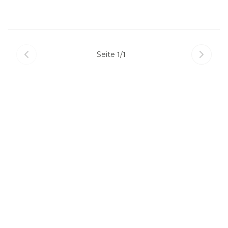
Gesellschafter:innendarlehen jedoch hoch risikobehaftet.
Fehler in der Gestaltung oder Abwicklung können zu
verdeckten Gewinnausschüttungen, Nichtanerkennung von
Zinsen oder sogar zu finanzstrafrechtlichen Konsequenzen
führen.
Seite
1
/
1